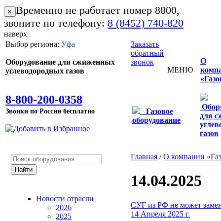
Временно не работает номер 8800,
×
звоните по телефону:
8 (8452) 740-820
наверх
Выбор региона:
Уфа
Заказать
обратный
О
Оборудование для сжиженных
звонок
МЕНЮ
комп
углеводородных газов
«Газо
8-800-200-0358
Обор
Звонки по России бесплатно
Газовое
для 
оборудование
углев
газов
Главная
/
О компании «Га
14.04.2025
Новости отрасли
СУГ из РФ не может зам
2026
14 Апреля 2025 г.
2025