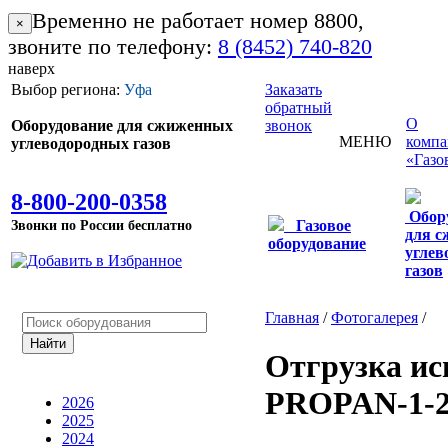
Временно не работает номер 8800,
×
звоните по телефону:
8 (8452) 740-820
наверх
Выбор региона:
Уфа
Заказать
обратный
О
Оборудование для сжиженных
звонок
МЕНЮ
комп
углеводородных газов
«Газо
8-800-200-0358
Обор
Звонки по России бесплатно
Газовое
для 
оборудование
углев
газов
Главная
/
Фотогалерея
/
Отгрузка ис
PROPAN-1-2
2026
2025
2024