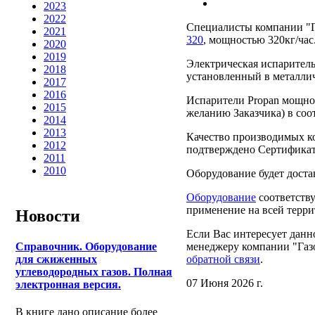
2023
2022
Специалисты компании "Г
2021
320
, мощностью 320кг/час
2020
2019
Электрическая испарительн
2018
установленный в металлич
2017
2016
Испарители Propan мощнос
2015
желанию Заказчика) в соо
2014
2013
Качество производимых к
2012
подтверждено Сертификат
2011
2010
Оборудование будет дост
Оборудование
соответству
применение на всей терр
Новости
Если Вас интересует данн
менеджеру компании "Газ
Справочник. Оборудование
обратной связи
.
для сжиженных
углеводородных газов. Полная
07 Июня 2026 г.
электронная версия.
В книге дано описание более