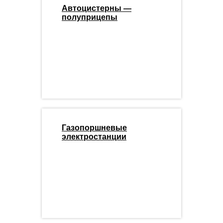
Автоцистерны —
полуприцепы
Газопоршневые
электростанции