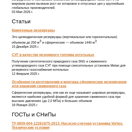
мировом рынке вызвали рост их котировок и отпускных цен у крупнейших
глобальных производителей.
03 Мая 2026 г.
Статьи
Криогенные резервуары
Это цилиндрические резервуары (вертикальные или горизонтальные)
3
3
объемом до 250 м
и сферические ― объемом 1440 м
.
15 Декабря 2025 г.
СУГ в качестве резервного топлива котельных
Получение синтетического природного газа SNG и сжиженного
углеводородного газа СУГ при помощи смесительных установок Metan для
резервного газоснабжения котельных
12 Февраля 2025 г.
Особенности изготовления и монтажа сферических резервуаров
для хранения сжиженного газа
Сферические резервуары, или как их еще называют шаровые резервуары,
являются наиболее удобной формой для хранения сжиженного газа при
высоких давлениях (до 2,0 МПа) и больших объемов
18 Января 2025 г.
ГОСТы и СНиПы
ТУ 4859-004-12261875-2013. Насосно-счетная установка Vortex.
Технические условия