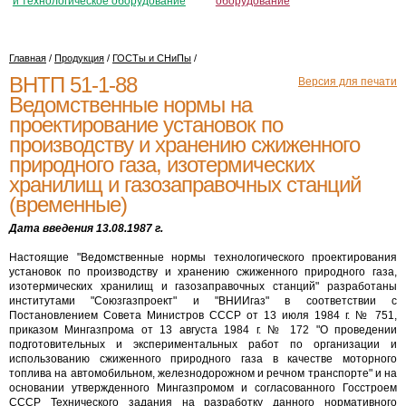
и технологическое оборудование
оборудование
Главная
/
Продукция
/
ГОСТы и СНиПы
/
ВНТП 51-1-88
Версия для печати
Ведомственные нормы на
проектирование установок по
производству и хранению сжиженного
природного газа, изотермических
хранилищ и газозаправочных станций
(временные)
Дата введения 13.08.1987 г.
Настоящие "Ведомственные нормы технологического проектирования
установок по производству и хранению сжиженного природного газа,
изотермических хранилищ и газозаправочных станций" разработаны
институтами "Союзгазпроект" и "ВНИИгаз" в соответствии с
Постановлением Совета Министров СССР от 13 июля 1984 г. № 751,
приказом Мингазпрома от 13 августа 1984 г. № 172 "О проведении
подготовительных и экспериментальных работ по организации и
использованию сжиженного природного газа в качестве моторного
топлива на автомобильном, железнодорожном и речном транспорте" и на
основании утвержденного Мингазпромом и согласованного Госстроем
СССР Технического задания на разработку данного нормативного