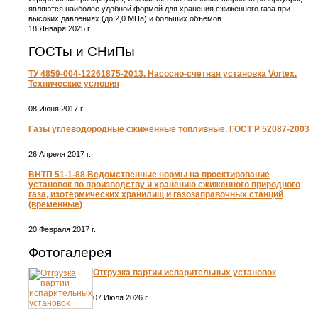
являются наиболее удобной формой для хранения сжиженного газа при
высоких давлениях (до 2,0 МПа) и больших объемов
18 Января 2025 г.
ГОСТы и СНиПы
ТУ 4859-004-12261875-2013. Насосно-счетная установка Vortex.
Технические условия
08 Июня 2017 г.
Газы углеводородные сжиженные топливные. ГОСТ Р 52087-2003
26 Апреля 2017 г.
ВНТП 51-1-88 Ведомственные нормы на проектирование
установок по производству и хранению сжиженного природного
газа, изотермических хранилищ и газозаправочных станций
(временные)
20 Февраля 2017 г.
Фотогалерея
Отгрузка партии испарительных установок
07 Июля 2026 г.