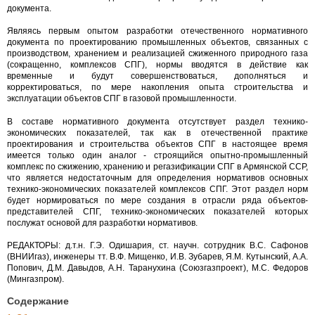
документа.
Являясь первым опытом разработки отечественного нормативного
документа по проектированию промышленных объектов, связанных с
производством, хранением и реализацией сжиженного природного газа
(сокращенно, комплексов СПГ), нормы вводятся в действие как
временные и будут совершенствоваться, дополняться и
корректироваться, по мере накопления опыта строительства и
эксплуатации объектов СПГ в газовой промышленности.
В составе нормативного документа отсутствует раздел технико-
экономических показателей, так как в отечественной практике
проектирования и строительства объектов СПГ в настоящее время
имеется только один аналог - строящийся опытно-промышленный
комплекс по сжижению, хранению и регазификации СПГ в Армянской ССР,
что является недостаточным для определения нормативов основных
технико-экономических показателей комплексов СПГ. Этот раздел норм
будет нормироваться по мере создания в отрасли ряда объектов-
представителей СПГ, технико-экономических показателей которых
послужат основой для разработки нормативов.
РЕДАКТОРЫ: д.т.н. Г.Э. Одишария, ст. научн. сотрудник В.С. Сафонов
(ВНИИгаз), инженеры тт. В.Ф. Мищенко, И.В. Зубарев, Я.М. Кутынский, А.А.
Попович, Д.М. Давыдов, А.Н. Таранухина (Союзгазпроект), М.С. Федоров
(Мингазпром).
Содержание