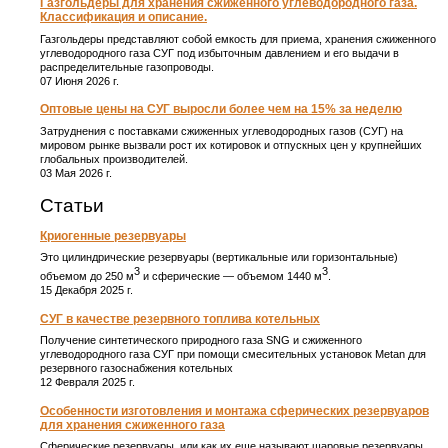
Газгольдеры для хранения сжиженного углеводородного газа.
Классификация и описание.
Газгольдеры представляют собой емкость для приема, хранения сжиженного
углеводородного газа СУГ под избыточным давлением и его выдачи в
распределительные газопроводы.
07 Июня 2026 г.
Оптовые цены на СУГ выросли более чем на 15% за неделю
Затруднения с поставками сжиженных углеводородных газов (СУГ) на
мировом рынке вызвали рост их котировок и отпускных цен у крупнейших
глобальных производителей.
03 Мая 2026 г.
Статьи
Криогенные резервуары
Это цилиндрические резервуары (вертикальные или горизонтальные)
3
3
объемом до 250 м
и сферические ― объемом 1440 м
.
15 Декабря 2025 г.
СУГ в качестве резервного топлива котельных
Получение синтетического природного газа SNG и сжиженного
углеводородного газа СУГ при помощи смесительных установок Metan для
резервного газоснабжения котельных
12 Февраля 2025 г.
Особенности изготовления и монтажа сферических резервуаров
для хранения сжиженного газа
Сферические резервуары, или как их еще называют шаровые резервуары,