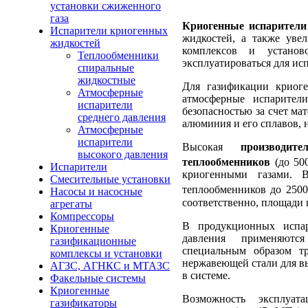
установки сжиженного
газа
Криогенные испарители
Испарители криогенных
жидкостей, а также уве
жидкостей
комплексов и установ
Теплообменники
эксплуатироваться для исп
спиральные
жидкостные
Для газификации криог
Атмосферные
атмосферные испарител
испарители
безопасностью за счет ма
среднего давления
алюминия и его сплавов, 
Атмосферные
испарители
Высокая
производи
высокого давления
теплообменников
(до 50
Испарители
криогенными газами. В
Смесительные установки
теплообменников до 250
Насосы и насосные
соответственно, площади 
агрегаты
Компрессоры
В продукционных испар
Криогенные
давления применяютс
газификационные
специальным образом т
комплексы и установки
нержавеющей стали для в
АГЗС, АГНКС и МТАЗС
в системе.
Факельные системы
Криогенные
Возможность эксплуа
газификаторы