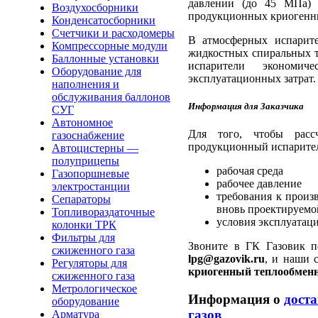
давлении (до 45 МПа) 
Воздухосборники
продукционных криогенны
Конденсатосборники
Счетчики и расходомеры
В атмосферных испарите
Компрессорные модули
жидкостных спиральных т
Баллонные установки
испарители экономи
Оборудование для
эксплуатационных затрат.
наполнения и
обслуживания баллонов
Информация для Заказчика
СУГ
Автономное
Для того, чтобы расс
газоснабжение
продукционный испарител
Автоцистерны —
полуприцепы
рабочая среда
Газопоршневые
рабочее давление
электростанции
требования к произ
Сепараторы
вновь проектируемо
Топливораздаточные
условия эксплуатац
колонки ТРК
Фильтры для
Звоните в ГК Газовик 
сжиженного газа
lpg@gazovik.ru
, и наши 
Регуляторы для
криогенный теплообмен
сжиженного газа
Метрологическое
Информация о
дост
оборудование
газов
Арматура