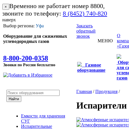
Временно не работает номер 8800,
×
звоните по телефону:
8 (8452) 740-820
наверх
Выбор региона:
Уфа
Заказать
обратный
О
Оборудование для сжиженных
звонок
МЕНЮ
комп
углеводородных газов
«Газо
8-800-200-0358
Обор
Звонки по России бесплатно
Газовое
для 
оборудование
углев
газов
Главная
/
Продукция
/
Испарители
Емкости для хранения
СУГ
Испарительные