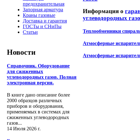
предохранительная
Запорная арматура
Информация о
гара
Краны газовые
углеводородных газ
Доставка и гарантия
ГОСТы и СНиПы
Теплообменники спирал
Статьи
Атмосферные испарители
Новости
Атмосферные испарител
Справочник. Оборудование
для сжиженных
углеводородных газов. Полная
электронная версия.
В книге дано описание более
2000 образцов различных
приборов и оборудования,
применяемых в системах для
сжиженных углеводородных
газов...
14 Июля 2026 г.