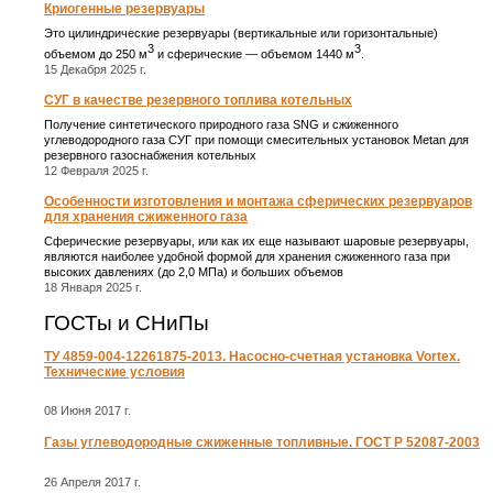
Криогенные резервуары
Это цилиндрические резервуары (вертикальные или горизонтальные)
3
3
объемом до 250 м
и сферические ― объемом 1440 м
.
15 Декабря 2025 г.
СУГ в качестве резервного топлива котельных
Получение синтетического природного газа SNG и сжиженного
углеводородного газа СУГ при помощи смесительных установок Metan для
резервного газоснабжения котельных
12 Февраля 2025 г.
Особенности изготовления и монтажа сферических резервуаров
для хранения сжиженного газа
Сферические резервуары, или как их еще называют шаровые резервуары,
являются наиболее удобной формой для хранения сжиженного газа при
высоких давлениях (до 2,0 МПа) и больших объемов
18 Января 2025 г.
ГОСТы и СНиПы
ТУ 4859-004-12261875-2013. Насосно-счетная установка Vortex.
Технические условия
08 Июня 2017 г.
Газы углеводородные сжиженные топливные. ГОСТ Р 52087-2003
26 Апреля 2017 г.