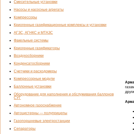
Смесительные установки
Насосы и насосные агрегаты
Компрессоры
Криогенные газификационные комплексы и установки
АГЗС, АГНКС и МТАЗС
Факельные системы
Криогенные газификаторы
Воздухосборники
Конденсатосборники
Счетчики и расходомеры
Компрессорные модули
Арма
Баллонные установки
газа
други
Оборудование для наполнения и обслуживания баллонов
СУГ
Арма
Автономное газоснабжение
Автоцистерны — полуприцепы
Газопоршневые электростанции
Сепараторы