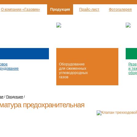
О компании «Газовик»
Продукция
Прайс-лист
Фотогалерея
овое
Оборудование
Резе
рудование
для сжиженных
и те
углеводородных
обор
газов
ая
/
Продукция
/
матура предохранительная