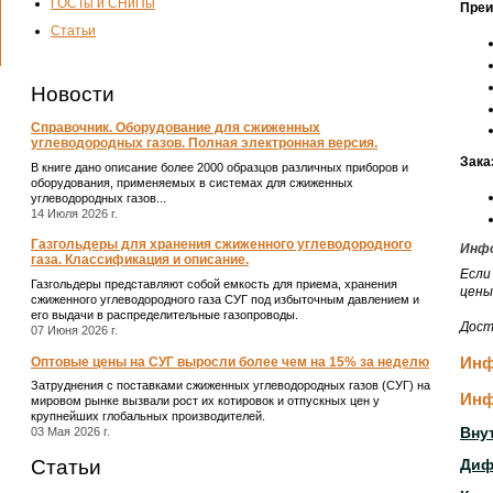
ГОСТы и СНиПы
Преи
Статьи
Новости
Справочник. Оборудование для сжиженных
углеводородных газов. Полная электронная версия.
Зака
В книге дано описание более 2000 образцов различных приборов и
оборудования, применяемых в системах для сжиженных
углеводородных газов...
14 Июля 2026 г.
Газгольдеры для хранения сжиженного углеводородного
Инфо
газа. Классификация и описание.
Если
Газгольдеры представляют собой емкость для приема, хранения
цены
сжиженного углеводородного газа СУГ под избыточным давлением и
его выдачи в распределительные газопроводы.
Дост
07 Июня 2026 г.
Инф
Оптовые цены на СУГ выросли более чем на 15% за неделю
Затруднения с поставками сжиженных углеводородных газов (СУГ) на
Инф
мировом рынке вызвали рост их котировок и отпускных цен у
крупнейших глобальных производителей.
03 Мая 2026 г.
Вну
Статьи
Диф