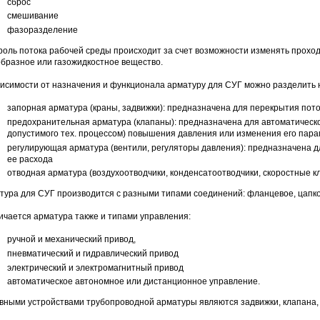
сброс
смешивание
фазоразделение
роль потока рабочей среды происходит за счет возможности изменять проход
образное или газожидкостное вещество.
висимости от назначения и функционала арматуру для СУГ можно разделить
запорная арматура (краны, задвижки): предназначена для перекрытия пот
предохранительная арматура (клапаны): предназначена для автоматическо
допустимого тех. процессом) повышения давления или изменения его пара
регулирующая арматура (вентили, регуляторы давления): предназначена 
ее расхода
отводная арматура (воздухоотводчики, конденсатоотводчики, скоростные к
тура для СУГ производится с разными типами соединений: фланцевое, цапко
ичается арматура также и типами управления:
ручной и механический привод,
пневматический и гидравлический привод
электрический и электромагнитный привод
автоматическое автономное или дистанционное управление.
вными устройствами трубопроводной арматуры являются задвижки, клапана, в