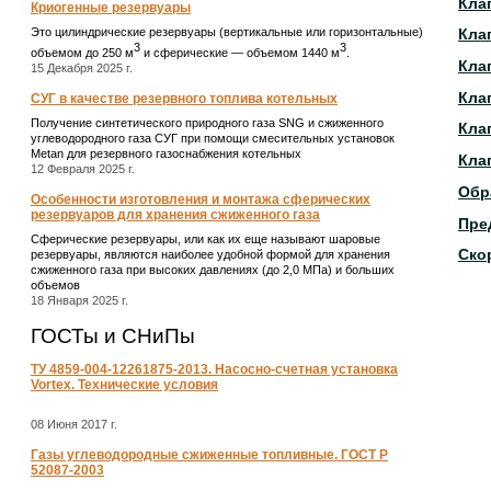
Кла
Криогенные резервуары
Это цилиндрические резервуары (вертикальные или горизонтальные)
Кла
3
3
объемом до 250 м
и сферические ― объемом 1440 м
.
Кла
15 Декабря 2025 г.
Кла
СУГ в качестве резервного топлива котельных
Получение синтетического природного газа SNG и сжиженного
Кла
углеводородного газа СУГ при помощи смесительных установок
Metan для резервного газоснабжения котельных
Кла
12 Февраля 2025 г.
Обр
Особенности изготовления и монтажа сферических
резервуаров для хранения сжиженного газа
Пре
Сферические резервуары, или как их еще называют шаровые
Ско
резервуары, являются наиболее удобной формой для хранения
сжиженного газа при высоких давлениях (до 2,0 МПа) и больших
объемов
18 Января 2025 г.
ГОСТы и СНиПы
ТУ 4859-004-12261875-2013. Насосно-счетная установка
Vortex. Технические условия
08 Июня 2017 г.
Газы углеводородные сжиженные топливные. ГОСТ Р
52087-2003