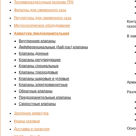
Топливораздаточные колонки ТРК
Фильтры для сжиженного газа
Регуляторы для сжиженного газа
Конт
Метрологическое оборудование
газо
Арматура предохранительная
В за
Внутренние клапаны
Дифференциальные (бай-пас) клапаны
Клапаны донные
Клапаны регулирующие
Клапаны специальные
Клапаны трехходовые
Клапаны шаровые и угловые
Арма
Клапаны электромагнитные
Обратные клапаны
Разл
Предохранительные клапаны
Скоростные клапаны
Запорная арматура
Краны газовые
Осно
Доставка и гарантия