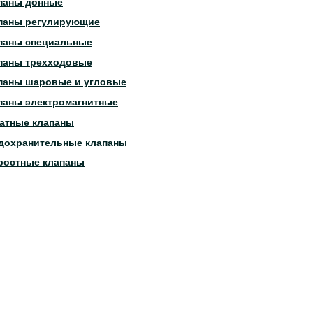
паны донные
паны регулирующие
паны специальные
паны трехходовые
паны шаровые и угловые
паны электромагнитные
атные клапаны
дохранительные клапаны
ростные клапаны