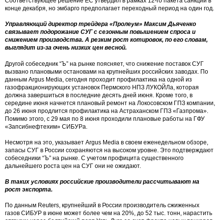
Соответствующее решение ЕС утвердил в рамках 12-го пакета санкций в
конце декабря, но эмбарго предполагает переходный период на один год.
Управляющий директор трейдера «Пролеум» Максим Дьяченко
связывает подорожание СУГ с сезонным повышением спроса и
снижением производства. А резким рост котировок, по его словам,
выглядит из-за очень низких цен весной.
Другой собеседник “Ъ” на рынке поясняет, что снижение поставок СУГ
вызвано плановыми остановами на крупнейших российских заводах. По
данным Argus Media, сегодня проходит профилактика на одной из
газофракционирующих установок Пермского НПЗ ЛУКОЙЛа, которая
должна завершиться в последние десять дней июня. Кроме того, в
середине июня начнется плановый ремонт на Локосовском ГПЗ компании,
до 26 июня продлится профилактика на Астраханском ГПЗ «Газпрома».
Помимо этого, с 29 мая по 8 июня проходили плановые работы на ГФУ
«Запсибнефтехим» СИБУРа.
Несмотря на это, указывает Argus Media в своем еженедельном обзоре,
запасы СУГ в России сохраняются на высоком уровне. Это подтверждают
собеседники “Ъ” на рынке. С учетом профицита существенного
дальнейшего роста цен на СУГ они не ожидают.
В таких условиях российские производители рассчитывают на
рост экспорта.
По данным Reuters, крупнейший в России производитель сжиженных
газов СИБУР в июне может более чем на 20%, до 52 тыс. тонн, нарастить