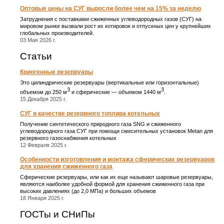
Оптовые цены на СУГ выросли более чем на 15% за неделю
Затруднения с поставками сжиженных углеводородных газов (СУГ) на
мировом рынке вызвали рост их котировок и отпускных цен у крупнейших
глобальных производителей.
03 Мая 2026 г.
Статьи
Криогенные резервуары
Это цилиндрические резервуары (вертикальные или горизонтальные)
3
3
объемом до 250 м
и сферические ― объемом 1440 м
.
15 Декабря 2025 г.
СУГ в качестве резервного топлива котельных
Получение синтетического природного газа SNG и сжиженного
углеводородного газа СУГ при помощи смесительных установок Metan для
резервного газоснабжения котельных
12 Февраля 2025 г.
Особенности изготовления и монтажа сферических резервуаров
для хранения сжиженного газа
Сферические резервуары, или как их еще называют шаровые резервуары,
являются наиболее удобной формой для хранения сжиженного газа при
высоких давлениях (до 2,0 МПа) и больших объемов
18 Января 2025 г.
ГОСТы и СНиПы