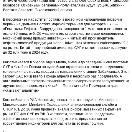
отгрузки через балтийский порт Усть-Луга за счет фрахта новых танкеров-
газовозов. Основными регионами-получателями будут Турция, Ближний
Восток и Азиатско-Тихоокеанский регион.
В перспективе нарастить поставки в восточном направлении позволит
первый на Дальнем Востоке морской терминал для экспорта СУГ —
«Ремсталь» Рифката Бадрутдинова мощностью 1 млн тонн и стоимостью
около 30 млрд. руб. Об участии в его строительстве в мае договорились
Российский фонд прямых инвестиций и китайский производитель
нефтехимической продукции Hebei Haiwei. Как отмечают собеседники “Ъ”
на рынке, Китай — крупнейший импортер СУГ и может нарастить закупки
до 32 млн тонн в 2024 году.
Как отмечается в обзоре Argus Media, в мае и до середины июня поставки
СУГ в Китай из России по суше были ограничены в связи с продлением
конвенции на отгрузку продукта в направлении станции Забайкальск. Этот
запрет ОАО РЖД ввело в конце апреля и несколько раз продлевало. А
автомобильные поставки сжиженных газов сдерживаются загруженностью
другого погранперехода в Китай — Пограничный в Приморском крае,
указывают аналитики.
Как сообщало «РИА Новости», правительство поручило Минэнерго,
Минэкономики, Минфину, Федеральной антимонопольной службе и
СПбМТСБ до 20 июня провести анализ рисков, вызванных закрытием
рынка ЕС для СУГ из РФ. В частности, составить план поддержки
эффективности производства и подготовить предложения по
корректировке индикаторов для расчета вывозных пошлин.