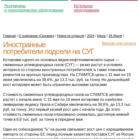
Резервуары
Котельное
и технологическое оборудование
оборудование
Главная
/
О компании «Газовик»
/
Новости отрасли
/
2024
/
Июль
/
26 Июля
/
Иностранные
Версия для печати
потребители подсели на СУГ
Котировки одного из основных видов нефтехимического сырья —
сжиженных углеводородных газов (СУГ) — резко растут в условиях
интереса со стороны иностранных потребителей, а также плановых
ремонтов на крупных производствах. На СПбМТСБ цены с 31 мая по 10
июня увеличились на 38,6%, до 13,3 тыс. руб. за тонну. Но дальнейший
рост котировок может быть ограничен высокими запасами.
Стоимость сжиженных углеводородных газов на СПбМТСБ активно
растет с начала июня. С 31 мая по 10 июня котировки по наиболее
ликвидному индексу Урала и Сибири увеличились на 38,6%, до 13,3 тыс.
руб. за тонну. Это первый резкий рост цен с начала года. До этого
стоимость сжиженных газов планомерно снижалась, достигнув нижней
точки в 8,8 тыс. руб. за тонну в середине мая.
Один из собеседников “Ъ” на рынке связывает рост цен с наращиванием
импорта со стороны ЕС перед полным запретом поставок СУГ из России.