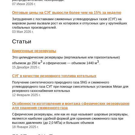
07 Июня 2026 г.
Оптовые цены на СУГ выросли более чем на 15% за неделю
Затруднения с поставками сжиженных углеводородных газов (СУГ) на
мировом рынке вызвали рост их котировок и отпускных цен у крупнейших
глобальных производителей.
03 Мая 2026 г.
Статьи
Криогенные резервуары
Это цилиндрические резервуары (вертикальные или горизонтальные)
3
3
объемом до 250 м
и сферические ― объемом 1440 м
.
15 Декабря 2025 г.
СУГ в качестве резервного топлива котельных
Получение синтетического природного газа SNG и сжиженного
углеводородного газа СУГ при помощи смесительных установок Metan для
резервного газоснабжения котельных
12 Февраля 2025 г.
Особенности изготовления и монтажа сферических резервуаров
для хранения сжиженного газа
Сферические резервуары, или как их еще называют шаровые резервуары,
являются наиболее удобной формой для хранения сжиженного газа при
высоких давлениях (до 2,0 МПа) и больших объемов
18 Января 2025 г.